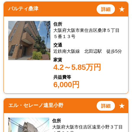
★
パルティ桑津
詳細
住所
大阪府大阪市東住吉区桑津５丁目
５番１３号
交通
近鉄南大阪線 北田辺駅 徒歩5分
家賃
4.2～5.85万円
共益費等
6,000円
★
エル・セレーノ遠里小野
詳細
住所
大阪府大阪市住吉区遠里小野３丁目