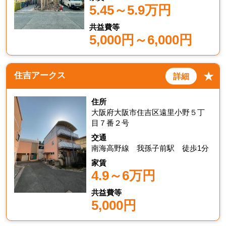
5.45～5.9万円
共益費等
5,000円～6,000円
★
住吉アークス
詳細
住所
大阪府大阪市住吉区遠里小野５丁
目７番２号
交通
南海高野線 我孫子前駅 徒歩1分
家賃
4.9～6万円
共益費等
5,000円