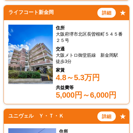
★
ライフコート新金岡
詳細
住所
大阪府堺市北区長曽根町５４５番
２５号
交通
大阪メトロ御堂筋線 新金岡駅
徒歩3分
家賃
4.8～5.3万円
共益費等
5,000円～6,000円
★
ユニヴェル Ｙ・Ｔ・Ｋ
詳細
住所