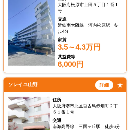
大阪府松原市上田５丁目１番１
号
交通
近鉄南大阪線 河内松原駅 徒
歩4分
家賃
3.5～4.3万円
共益費等
6,000円
★
ソレイユ山野
詳細
住所
大阪府堺市北区百舌鳥赤畑町２丁
６１番１号
交通
南海高野線 三国ヶ丘駅 徒歩6分