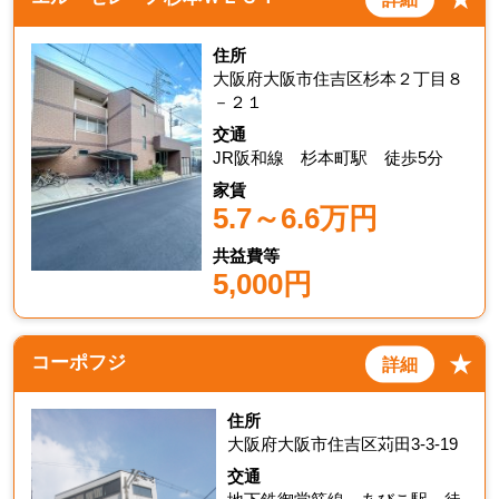
住所
大阪府大阪市住吉区杉本２丁目８
－２１
交通
JR阪和線 杉本町駅 徒歩5分
家賃
5.7～6.6万円
共益費等
5,000円
★
コーポフジ
詳細
住所
大阪府大阪市住吉区苅田3-3-19
交通