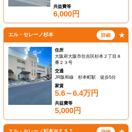
共益費等
6,000円
★
エル・セレーノ杉本
詳細
住所
大阪府大阪市住吉区杉本２丁目８
番２３号
交通
JR阪和線 杉本町駅 徒歩5分
家賃
5.6～6.4万円
共益費等
5,000円
★
エル・セレーノ杉本ＷＥＳＴ
詳細