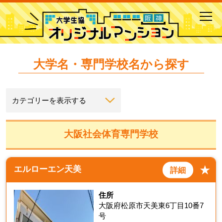
toggl
navig
大学名・専門学校名から探す
カテゴリーを表示する
大阪社会体育専門学校
★
エルローエン天美
詳細
住所
大阪府松原市天美東6丁目10番7
号