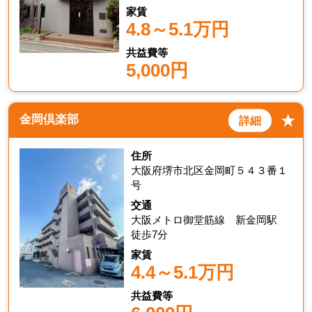
家賃
4.8～5.1万円
共益費等
5,000円
★
金岡倶楽部
詳細
住所
大阪府堺市北区金岡町５４３番１
号
交通
大阪メトロ御堂筋線 新金岡駅
徒歩7分
家賃
4.4～5.1万円
共益費等