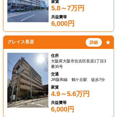
家賃
5.8～7万円
共益費等
6,000円
★
グレイス長居
詳細
住所
大阪府大阪市住吉区長居1丁目3
番35号
交通
JR阪和線 鶴ケ丘駅 徒歩7分
家賃
4.9～5.6万円
共益費等
6,000円