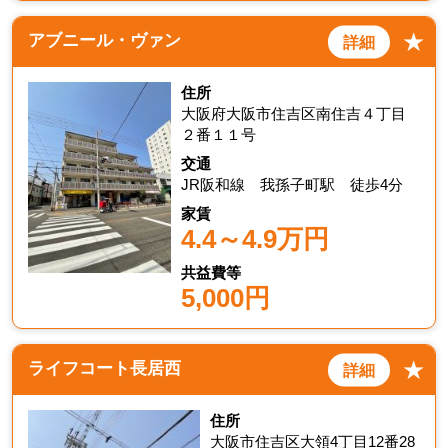
★
アブニール・ヴァン
詳細
住所
大阪府大阪市住吉区南住吉４丁目
２番１１号
交通
JR阪和線 我孫子町駅 徒歩4分
家賃
4.4～4.9万円
共益費等
5,000円
★
ライフコート長居西
詳細
住所
大阪市住吉区大領4丁目12番28