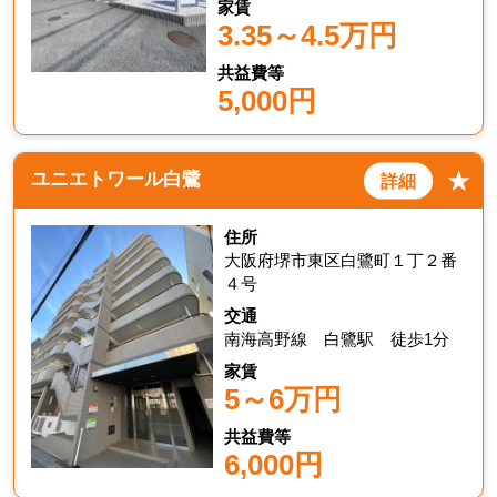
家賃
3.35～4.5万円
共益費等
5,000円
★
ユニエトワール白鷺
詳細
住所
大阪府堺市東区白鷺町１丁２番
４号
交通
南海高野線 白鷺駅 徒歩1分
家賃
5～6万円
共益費等
6,000円