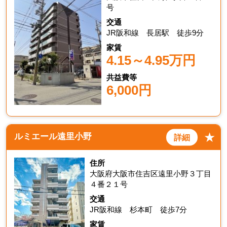
号
交通
JR阪和線 長居駅 徒歩9分
家賃
4.15～4.95万円
共益費等
6,000円
★
ルミエール遠里小野
詳細
住所
大阪府大阪市住吉区遠里小野３丁目
４番２１号
交通
JR阪和線 杉本町 徒歩7分
家賃