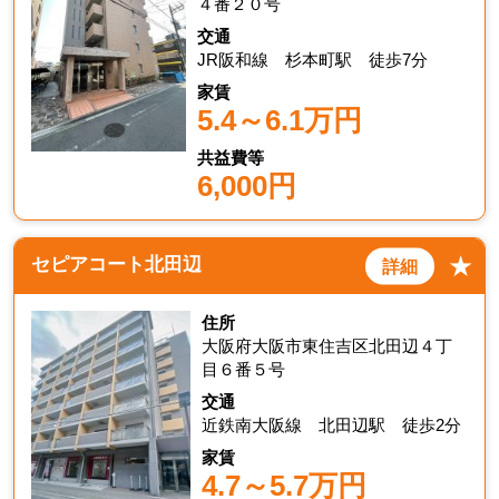
４番２０号
交通
JR阪和線 杉本町駅 徒歩7分
家賃
5.4～6.1万円
共益費等
6,000円
★
セピアコート北田辺
詳細
住所
大阪府大阪市東住吉区北田辺４丁
目６番５号
交通
近鉄南大阪線 北田辺駅 徒歩2分
家賃
4.7～5.7万円