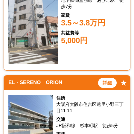
地下鉄御堂筋線 あびこ駅 徒
歩7分
家賃
3.5～3.8万円
共益費等
5,000円
★
EL・SERENO ORION
詳細
住所
大阪府大阪市住吉区遠里小野三丁
目11-14
交通
JR阪和線 杉本町駅 徒歩5分