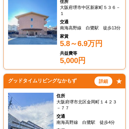
住所
大阪府堺市中区新家町５３６－
１
交通
南海高野線 白鷺駅 徒歩13分
家賃
5.8～6.9万円
共益費等
5,000円
★
グッドタイムリビングなかもず
詳細
住所
大阪府堺市北区金岡町１４２３
－７７
交通
南海高野線 白鷺駅 徒歩4分