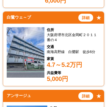
6,000円
★
白鷺ウェ～ブ
詳細
住所
大阪府堺市北区金岡町２０１１
番の４
交通
南海高野線 白鷺駅 徒歩6分
家賃
4.7～5.2万円
共益費等
5,000円
★
アンサージュ
詳細