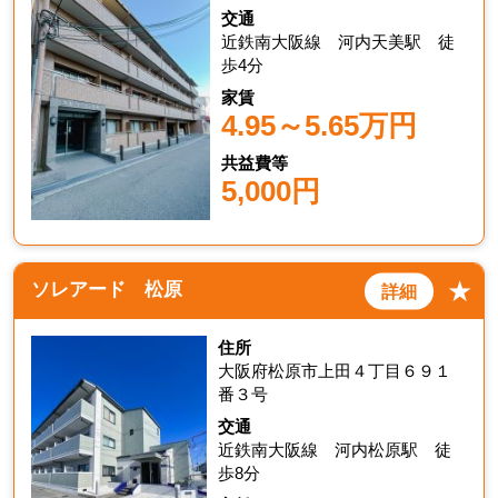
交通
近鉄南大阪線 河内天美駅 徒
歩4分
家賃
4.95～5.65万円
共益費等
5,000円
★
ソレアード 松原
詳細
住所
大阪府松原市上田４丁目６９１
番３号
交通
近鉄南大阪線 河内松原駅 徒
歩8分