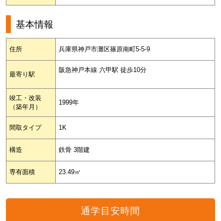
基本情報
住所
兵庫県神戸市灘区篠原南町5-5-9
阪急神戸本線 六甲駅 徒歩10分
最寄り駅
竣工・改装
1999年
（築年月）
間取タイプ
1K
構造
鉄骨 3階建
専有面積
23.49㎡
通学目安時間